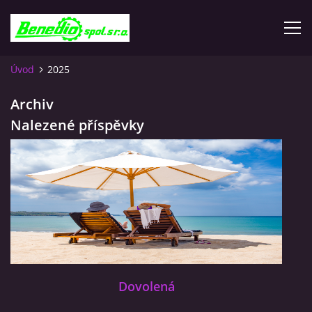
Úvod
2025
PRODEJ ZAHRADNÍCH ŽIDLÍ
Archiv
Nalezené příspěvky
NOVINKY
ÚVOD
CNC LASER
DŮM A ZAHRADA
Dovolená
DÍLNY A SKLADY